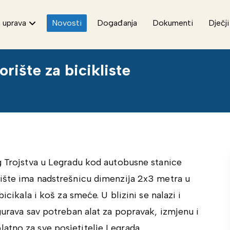
 uprava
Novosti
Događanja
Dokumenti
Dječji
rište za bicikliste
g Trojstva u Legradu kod autobusne stanice
rište ima nadstrešnicu dimenzija 2x3 metra u
icikala i koš za smeće. U blizini se nalazi i
gurava sav potreban alat za popravak, izmjenu i
atno za sve posjetitelje Legrada.