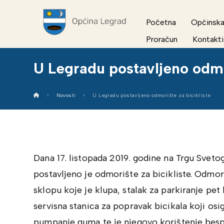
Početna
Općinska
Proračun
Kontakti
U Legradu postavljeno odmo
Novosti
U Legradu postavljeno odmorište za bicikliste
Dana 17. listopada 2019. godine na Trgu Sveto
postavljeno je odmorište za bicikliste. Odmo
sklopu koje je klupa, stalak za parkiranje pet b
servisna stanica za popravak bicikala koji osi
pumpanje guma te je njegovo korištenje bespl