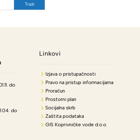
Linkovi
a
Izjava o pristupačnosti
Pravo na pristup informacijama
.11. do
Proračun
Prostorni plan
Socijalna skrb
1.04. do
Zaštita podataka
GIS Koprivničke vode d.o.o.