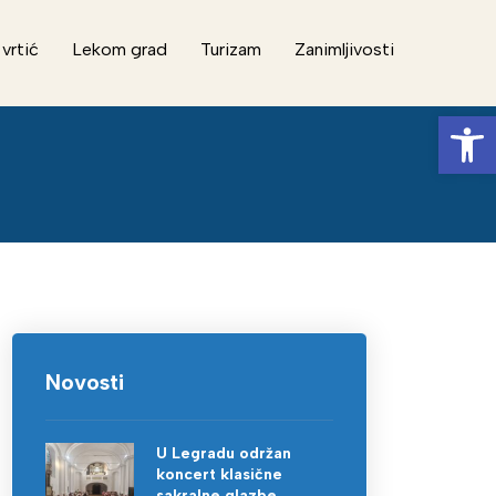
 vrtić
Lekom grad
Turizam
Zanimljivosti
Op
Novosti
U Legradu održan
koncert klasične
sakralne glazbe