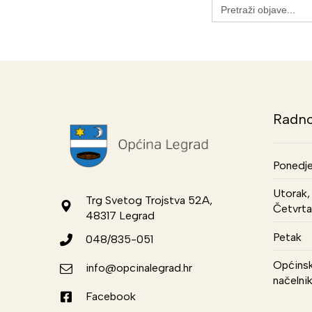
Search
for:
Radno
Ponedje
Utorak, 
Trg Svetog Trojstva 52A,
Četvrta
48317 Legrad
Petak
048/835-051
Općinsk
info@opcinalegrad.hr
načelni
Facebook