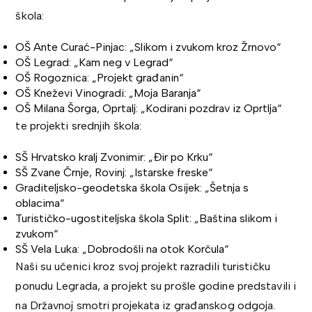
škola:
OŠ Ante Curać-Pinjac: „Slikom i zvukom kroz Žrnovo“
OŠ Legrad: „Kam neg v Legrad“
OŠ Rogoznica: „Projekt građanin“
OŠ Kneževi Vinogradi: „Moja Baranja“
OŠ Milana Šorga, Oprtalj: „Kodirani pozdrav iz Oprtlja“
te projekti srednjih škola:
SŠ Hrvatsko kralj Zvonimir: „Đir po Krku“
SŠ Zvane Črnje, Rovinj: „Istarske freske“
Graditeljsko-geodetska škola Osijek: „Šetnja s
oblacima“
Turističko-ugostiteljska škola Split: „Baština slikom i
zvukom“
SŠ Vela Luka: „Dobrodošli na otok Korčula“
Naši su učenici kroz svoj projekt razradili turističku
ponudu Legrada, a projekt su prošle godine predstavili i
na Državnoj smotri projekata iz građanskog odgoja.