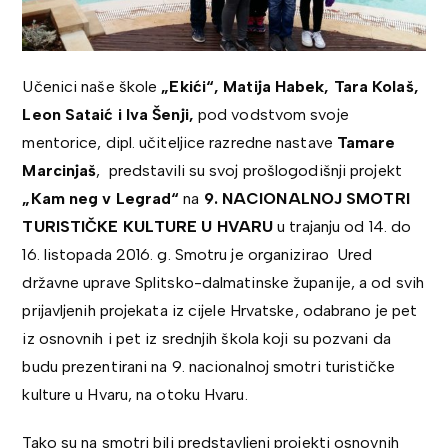
Učenici naše škole
„Ekići“, Matija Habek, Tara Kolaš,
Leon Sataić i Iva Šenji,
pod vodstvom svoje
mentorice, dipl. učiteljice razredne nastave
Tamare
Marcinjaš
, predstavili su svoj prošlogodišnji projekt
„Kam neg v Legrad“
na
9. NACIONALNOJ SMOTRI
TURISTIČKE KULTURE U HVARU
u trajanju od 14. do
16. listopada 2016. g. Smotru je organizirao Ured
državne uprave Splitsko-dalmatinske županije, a od svih
prijavljenih projekata iz cijele Hrvatske, odabrano je pet
iz osnovnih i pet iz srednjih škola koji su pozvani da
budu prezentirani na 9. nacionalnoj smotri turističke
kulture u Hvaru, na otoku Hvaru.
Tako su na smotri bili predstavljeni projekti osnovnih