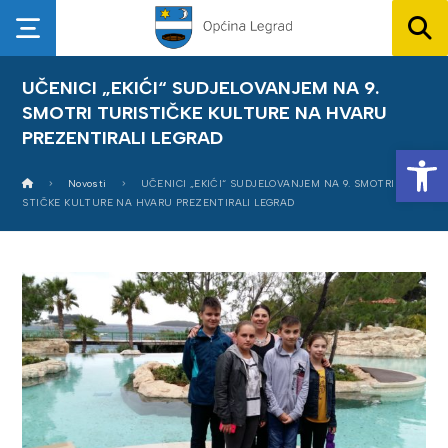
UČENICI „EKIĆI“ SUDJELOVANJEM NA 9.
SMOTRI TURISTIČKE KULTURE NA HVARU
PREZENTIRALI LEGRAD
Op
Novosti
UČENICI „EKIĆI“ SUDJELOVANJEM NA 9. SMOTRI TURI
STIČKE KULTURE NA HVARU PREZENTIRALI LEGRAD