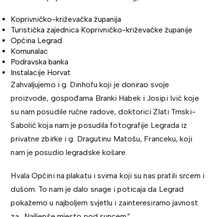
Koprivničko-križevačka županija
Turistička zajednica Koprivničko-križevačke županije
Općina Legrad
Komunalac
Podravska banka
Instalacije Horvat
Zahvaljujemo i g. Dinhofu koji je donirao svoje
proizvode, gospođama Branki Habek i Josipi Ivić koje
su nam posudile ručne radove, doktorici Zlati Trnski-
Sabolić koja nam je posudila fotografije Legrada iz
privatne zbirke i g. Dragutinu Matošu, Franceku, koji
nam je posudio legradske košare.
Hvala Općini na plakatu i svima koji su nas pratili srcem i
dušom. To nam je dalo snage i poticaja da Legrad
pokažemo u najboljem svjetlu i zainteresiramo javnost
za „Najljepše mjesto pod suncem“.