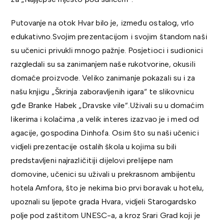
Putovanje na otok Hvar bilo je, između ostalog, vrlo
edukativno.Svojim prezentacijom i svojim štandom naši
su učenici privukli mnogo pažnje. Posjetioci i sudionici
razgledali su sa zanimanjem naše rukotvorine, okusili
domaće proizvode. Veliko zanimanje pokazali su i za
našu knjigu „Škrinja zaboravljenih igara“ te slikovnicu
gđe Branke Habek „Dravske vile“.Uživali su u domaćim
likerima i kolačima ,a velik interes izazvao je i med od
agacije, gospodina Dinhofa. Osim što su naši učenici
vidjeli prezentacije ostalih škola u kojima su bili
predstavljeni najrazličitiji dijelovi prelijepe nam
domovine, učenici su uživali u prekrasnom ambijentu
hotela Amfora, što je nekima bio prvi boravak u hotelu,
upoznali su ljepote grada Hvara, vidjeli Starogardsko
polje pod zaštitom UNESC-a, a kroz Srari Grad koji je