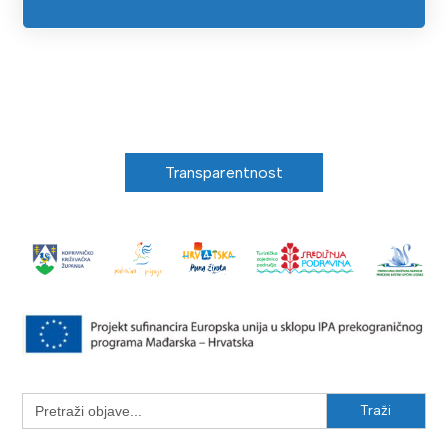
Transparentnost
Search
for: