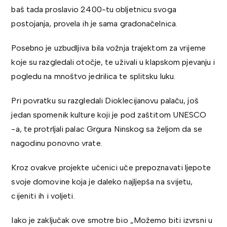
baš tada proslavio 2400-tu obljetnicu svoga
postojanja, provela ih je sama gradonačelnica.
Posebno je uzbudljiva bila vožnja trajektom za vrijeme
koje su razgledali otočje, te uživali u klapskom pjevanju i
pogledu na mnoštvo jedrilica te splitsku luku.
Pri povratku su razgledali Dioklecijanovu palaču, još
jedan spomenik kulture koji je pod zaštitom UNESCO
-a, te protrljali palac Grgura Ninskog sa željom da se
nagodinu ponovno vrate.
Kroz ovakve projekte učenici uče prepoznavati ljepote
svoje domovine koja je daleko najljepša na svijetu,
cijeniti ih i voljeti.
Iako je zaključak ove smotre bio „Možemo biti izvrsni u