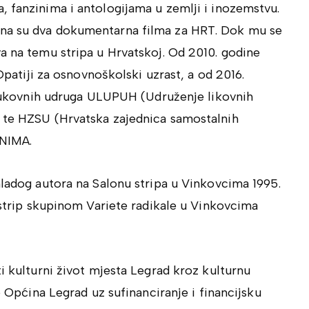
 fanzinima i antologijama u zemlji i inozemstvu.
ena su dva dokumentarna filma za HRT. Dok mu se
a na temu stripa u Hrvatskoj. Od 2010. godine
 Opatiji za osnovnoškolski uzrast, a od 2016.
strukovnih udruga ULUPUH (Udruženje likovnih
 te HZSU (Hrvatska zajednica samostalnih
ANIMA.
mladog autora na Salonu stripa u Vinkovcima 1995.
a strip skupinom Variete radikale u Vinkovcima
i kulturni život mjesta Legrad kroz kulturnu
e Općina Legrad uz sufinanciranje i financijsku