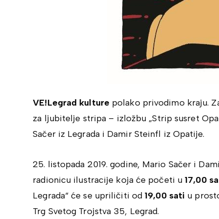
VE!Legrad kulture
polako privodimo kraju. Z
za ljubitelje stripa – izložbu „Strip susret Op
Sačer iz Legrada i Damir Steinfl iz Opatije.
25. listopada 2019. godine, Mario Sačer i Dami
radionicu ilustracije koja će početi u
17,00 sa
Legrada“ će se upriličiti od
19,00 sati
u prosto
Trg Svetog Trojstva 35, Legrad.