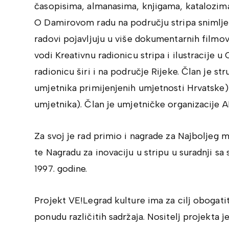
časopisima, almanasima, knjigama, katalozima,
O Damirovom radu na području stripa snimlj
radovi pojavljuju u više dokumentarnih filmov
vodi Kreativnu radionicu stripa i ilustracije u
radionicu širi i na područje Rijeke. Član je 
umjetnika primijenjenih umjetnosti Hrvatske)
umjetnika). Član je umjetničke organizacije 
Za svoj je rad primio i nagrade za Najboljeg 
te Nagradu za inovaciju u stripu u suradnji s
1997. godine.
Projekt VE!Legrad kulture ima za cilj obogatit
ponudu različitih sadržaja. Nositelj projekta j