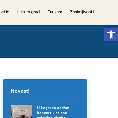
 vrtić
Lekom grad
Turizam
Zanimljivosti
Op
Novosti
U Legradu održan
koncert klasične
sakralne glazbe