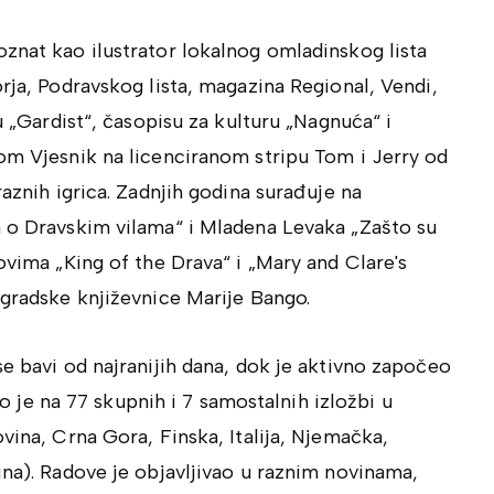
oznat kao ilustrator lokalnog omladinskog lista
rja, Podravskog lista, magazina Regional, Vendi,
u „Gardist“, časopisu za kulturu „Nagnuća“ i
tom Vjesnik na licenciranom stripu Tom i Jerry od
raznih igrica. Zadnjih godina surađuje na
a o Dravskim vilama“ i Mladena Levaka „Zašto su
ovima „King of the Drava“ i „Mary and Clare's
egradske književnice Marije Bango.
se bavi od najranijih dana, dok je aktivno započeo
gao je na 77 skupnih i 7 samostalnih izložbi u
vina, Crna Gora, Finska, Italija, Njemačka,
ina). Radove je objavljivao u raznim novinama,