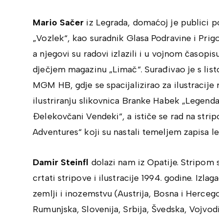
Mario Sačer
iz Legrada, domaćoj je publici p
„Vozlek“, kao suradnik Glasa Podravine i Prigo
a njegovi su radovi izlazili i u vojnom časopis
dječjem magazinu „Limač“. Surađivao je s lis
MGM HB, gdje se spacijalizirao za ilustracije 
ilustriranju slikovnica Branke Habek „Legend
Đelekovčani Vendeki“, a ističe se rad na strip
Adventures“ koji su nastali temeljem zapisa l
Damir Steinfl
dolazi nam iz Opatije. Stripom 
crtati stripove i ilustracije 1994. godine. Izla
zemlji i inozemstvu (Austrija, Bosna i Hercego
Rumunjska, Slovenija, Srbija, Švedska, Vojvod