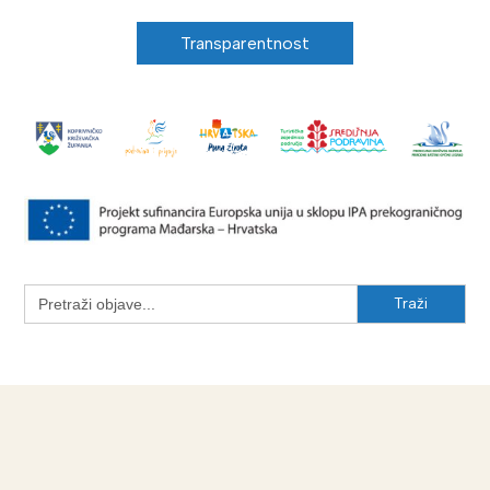
Transparentnost
Search
for: