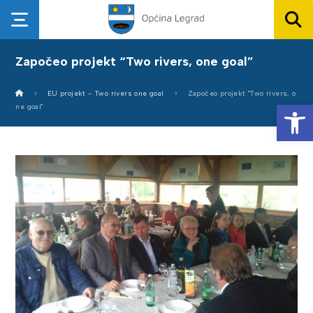
Započeo projekt “Two rivers, one goal”
EU projekt - Two rivers one goal
Započeo projekt "Two rivers, o
Op
ne goal"