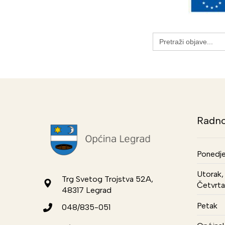
Search
for:
Radno
Ponedje
Utorak, 
Trg Svetog Trojstva 52A,
Četvrta
48317 Legrad
Petak
048/835-051