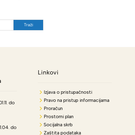
Linkovi
a
Izjava o pristupačnosti
Pravo na pristup informacijama
.11. do
Proračun
Prostorni plan
Socijalna skrb
1.04. do
Zaštita podataka