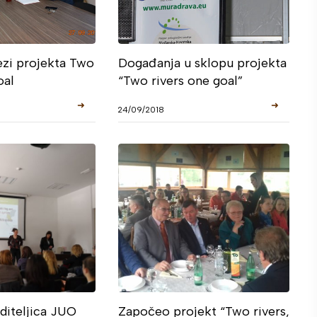
ezi projekta Two
Događanja u sklopu projekta
oal
“Two rivers one goal”
➜
➜
24/09/2018
oditeljica JUO
Započeo projekt “Two rivers,