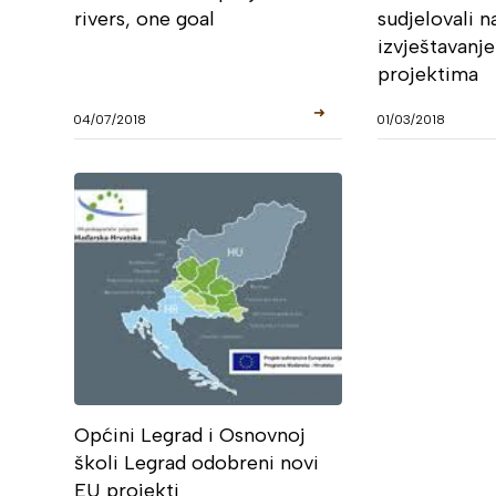
rivers, one goal
sudjelovali n
izvještavanj
projektima
➜
04/07/2018
01/03/2018
Općini Legrad i Osnovnoj
školi Legrad odobreni novi
EU projekti