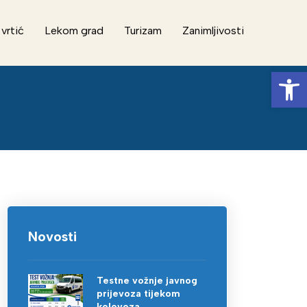
 vrtić
Lekom grad
Turizam
Zanimljivosti
Op
Novosti
Testne vožnje javnog
prijevoza tijekom
kolovoza