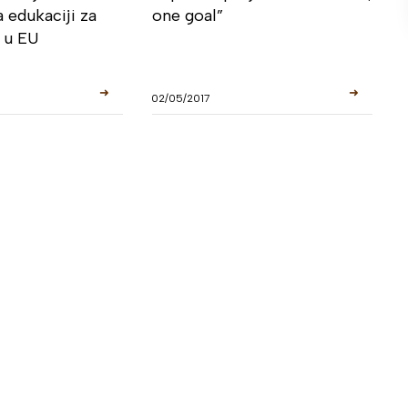
a edukaciji za
one goal”
e u EU
➜
➜
02/05/2017