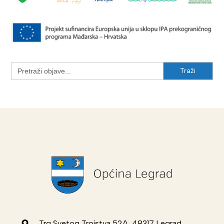
Search
for:
Trg Svetog Trojstva 52A, 48317 Legrad