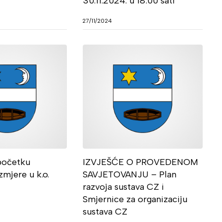
30.11.2024. u 18:00 sati
27/11/2024
početku
IZVJEŠĆE O PROVEDENOM
zmjere u k.o.
SAVJETOVANJU – Plan
razvoja sustava CZ i
Smjernice za organizaciju
sustava CZ