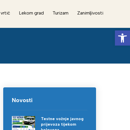
 vrtić
Lekom grad
Turizam
Zanimljivosti
Op
Novosti
Testne vožnje javnog
prijevoza tijekom
kolovoza