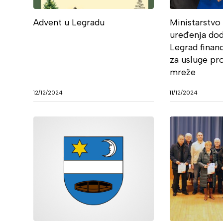
Advent u Legradu
Ministarstvo
uređenja dod
Legrad finan
za usluge pr
mreže
12/12/2024
11/12/2024