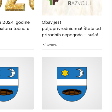
re 2024. godine
Obavijest
balona točno u
poljoprivrednicima! Šteta od
prirodnih nepogoda – suša!
16/12/2024