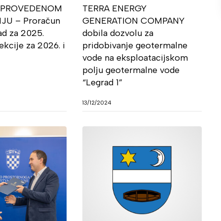
O PROVEDENOM
TERRA ENERGY
JU – Proračun
GENERATION COMPANY
d za 2025.
dobila dozvolu za
ekcije za 2026. i
pridobivanje geotermalne
u
vode na eksploatacijskom
polju geotermalne vode
“Legrad 1”
13/12/2024