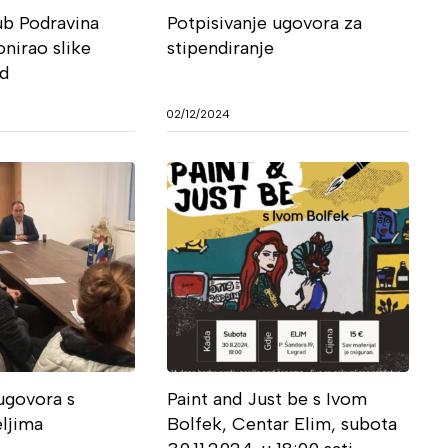
ub Podravina
Potpisivanje ugovora za
onirao slike
stipendiranje
ad
02/12/2024
ugovora s
Paint and Just be s Ivom
ljima
Bolfek, Centar Elim, subota