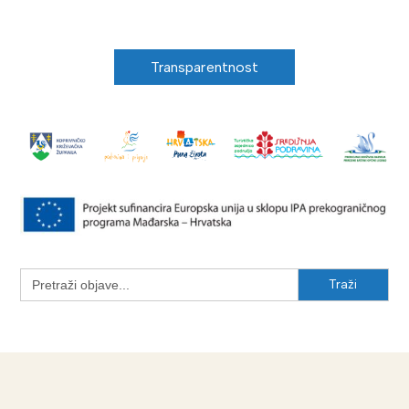
Transparentnost
Search
for: