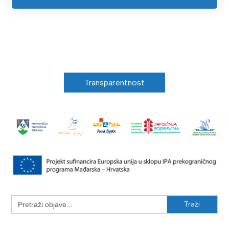
Transparentnost
Search
for: