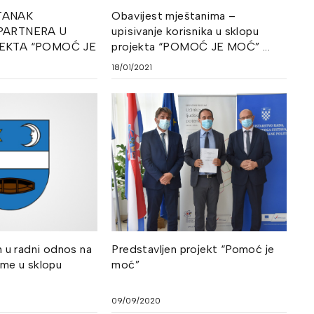
TANAK
Obavijest mještanima –
PARTNERA U
upisivanje korisnika u sklopu
EKTA “POMOĆ JE
projekta “POMOĆ JE MOĆ” ...
18/01/2021
m u radni odnos na
Predstavljen projekt “Pomoć je
eme u sklopu
moć”
09/09/2020