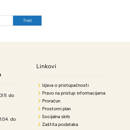
Linkovi
a
Izjava o pristupačnosti
Pravo na pristup informacijama
.11. do
Proračun
Prostorni plan
Socijalna skrb
1.04. do
Zaštita podataka