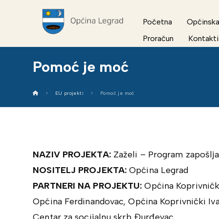
Početna
Općinska
Proračun
Kontakti
Pomoć je moć
EU projekti
Pomoć je moć
NAZIV PROJEKTA:
Zaželi – Program zapošlj
NOSITELJ PROJEKTA:
Općina Legrad
PARTNERI NA PROJEKTU:
Općina Koprivničk
Općina Ferdinandovac, Općina Koprivnički Iva
Centar za socijalnu skrb Đurđevac