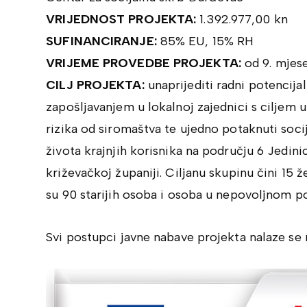
VRIJEDNOST PROJEKTA:
1.392.977,00 kn
SUFINANCIRANJE:
85% EU, 15% RH
VRIJEME PROVEDBE PROJEKTA:
od 9. mjese
CILJ PROJEKTA:
unaprijediti radni potencij
zapošljavanjem u lokalnoj zajednici s ciljem 
rizika od siromaštva te ujedno potaknuti socij
života krajnjih korisnika na području 6 Jedi
križevačkoj županiji. Ciljanu skupinu čini 15 že
su 90 starijih osoba i osoba u nepovoljnom po
Svi postupci javne nabave projekta nalaze se 