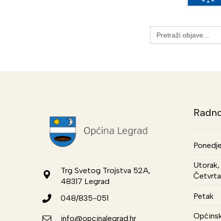
Search
for:
Radno
Ponedje
Utorak, 
Trg Svetog Trojstva 52A,
Četvrta
48317 Legrad
Petak
048/835-051
Općinsk
info@opcinalegrad.hr