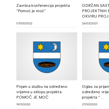
Završna konferencija projekta
ODRŽAN SAS
“Pomoć je moć”
PROJEKTNIH 
OKVIRU PROJ
MOĆ”
07/03/2022
26/02/2021
Prijam u službu na određeno
Oglas za prija
vrijeme u sklopu projekta
određeno vrij
POMOĆ JE MOĆ
projekta “ ...
19/11/2020
27/10/2020