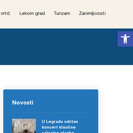
 vrtić
Lekom grad
Turizam
Zanimljivosti
Op
Novosti
U Legradu održan
koncert klasične
sakralne glazbe