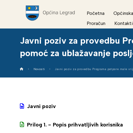
Početna
Općinska
Proračun
Kontakti
Javni poziv za provedbu Pr
pomoć za ublažavanje posl
Novosti
Javni poziv za provedbu Programa potpore male vri
Javni poziv
Prilog 1. - Popis prihvatljivih korisnika