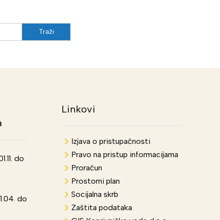
Linkovi
a
Izjava o pristupačnosti
Pravo na pristup informacijama
.11. do
Proračun
Prostorni plan
Socijalna skrb
1.04. do
Zaštita podataka