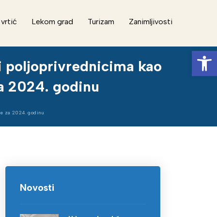
 vrtić
Lekom grad
Turizam
Zanimljivosti
Op
 poljoprivrednicima kao
a 2024. godinu
še za 2024. godinu
Novosti