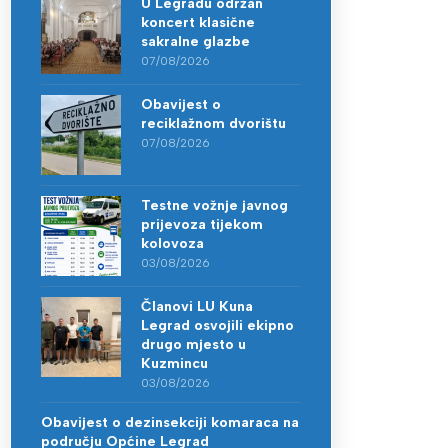
U Legradu održan
koncert klasične
sakralne glazbe
07/08/2026
Obavijest o
reciklažnom dvorištu
07/08/2026
Testne vožnje javnog
prijevoza tijekom
kolovoza
03/08/2026
Članovi LU Kuna
Legrad osvojili ekipno
drugo mjesto u
Kuzmincu
03/08/2026
Obavijest o dezinsekciji komaraca na
području Općine Legrad