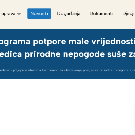
 uprava
Novosti
Događanja
Dokumenti
Dječji
ograma potpore male vrijednosti
jedica prirodne nepogode suše z
jednosti poljoprivrednicima kao pomoć za ublažavanje posljedica prirodne nepogode su