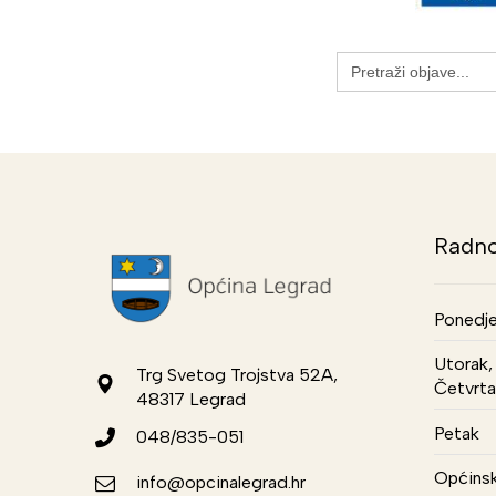
Search
for:
Radno
Ponedje
Utorak, 
Trg Svetog Trojstva 52A,
Četvrta
48317 Legrad
Petak
048/835-051
Općinsk
info@opcinalegrad.hr