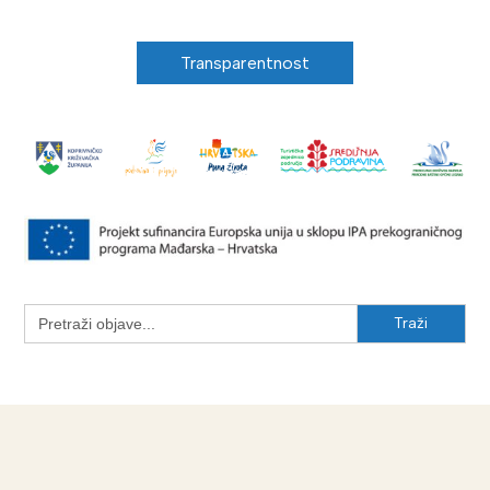
Transparentnost
Search
for: