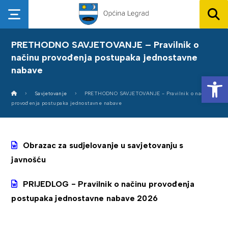
PRETHODNO SAVJETOVANJE – Pravilnik o
načinu provođenja postupaka jednostavne
nabave
Op
Savjetovanje
PRETHODNO SAVJETOVANJE - Pravilnik o načinu
provođenja postupaka jednostavne nabave
Obrazac za sudjelovanje u savjetovanju s
javnošću
PRIJEDLOG - Pravilnik o načinu provođenja
postupaka jednostavne nabave 2026