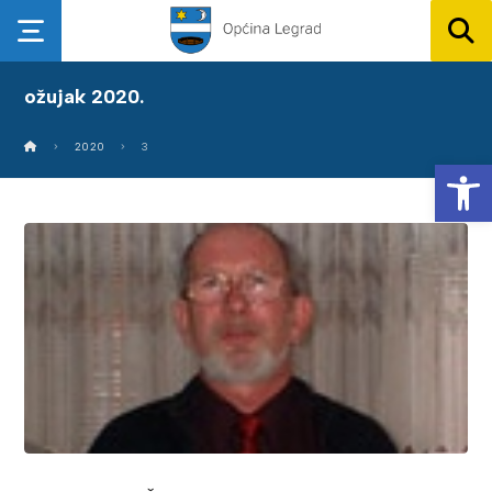
ožujak 2020.
2020
3
Op