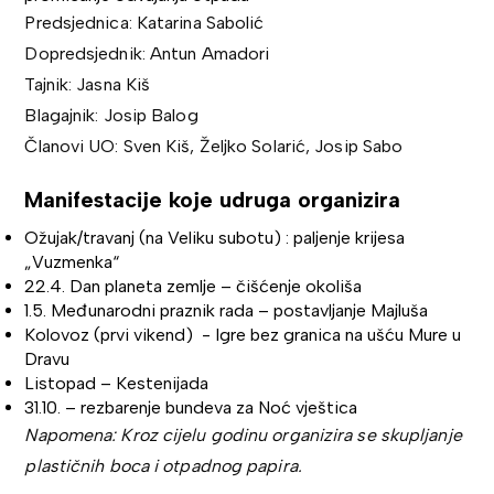
Predsjednica: Katarina Sabolić
Dopredsjednik: Antun Amadori
Tajnik: Jasna Kiš
Blagajnik: Josip Balog
Članovi UO: Sven Kiš, Željko Solarić, Josip Sabo
Manifestacije koje udruga organizira
Ožujak/travanj (na Veliku subotu) : paljenje krijesa
„Vuzmenka“
22.4. Dan planeta zemlje – čišćenje okoliša
1.5. Međunarodni praznik rada – postavljanje Majluša
Kolovoz (prvi vikend) - Igre bez granica na ušću Mure u
Dravu
Listopad – Kestenijada
31.10. – rezbarenje bundeva za Noć vještica
Napomena: Kroz cijelu godinu organizira se skupljanje
plastičnih boca i otpadnog papira.