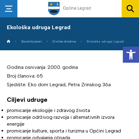
Ekološka udruga Legrad
Zanimljivosti
Civilno društvo
Ekološka udruga Legrad
Op
Godina osnivanja: 2000. godina
Broj članova: 65
Sjedište: Eko dom Legrad, Petra Zrinskog 36a
Ciljevi udruge
promicanje ekologije i zdravog života
promicanje održivog razvoja i alternativnih izvora
energije
promicanje kulture, sporta i turizma u Općini Legrad
promicanje odvajanja otpada