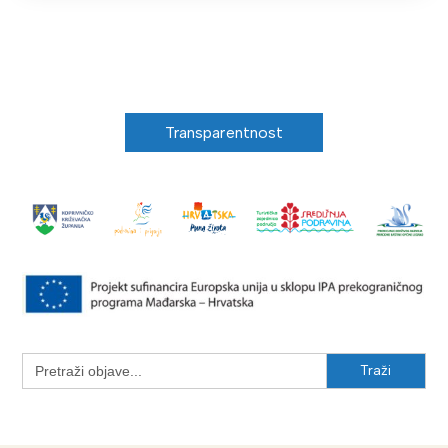
Transparentnost
Search
for: