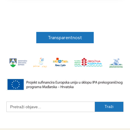
Transparentnost
Search
for: