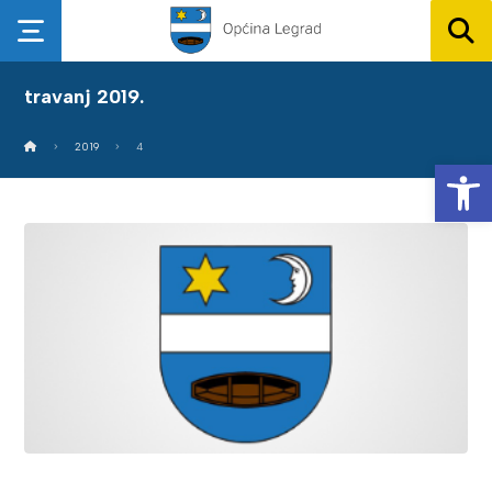
travanj 2019.
2019
4
Op